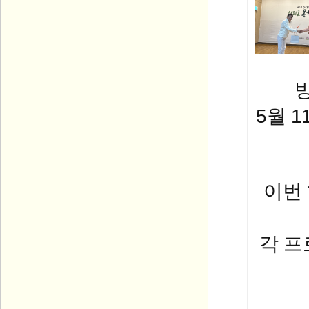
5월 
이번
각 프