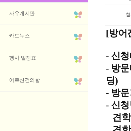
자유게시판
첨
​[방
카드뉴스
- 신
행사 일정표
- 방
딩
)
어르신건의함
- 방
- 신
견학 
견학 