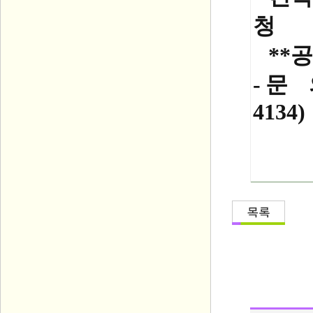
청
**공
- 문
4134)
(기관메